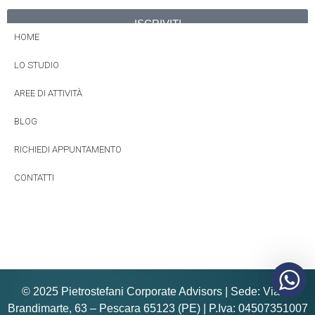
ISCRIVITI
HOME
Alternative:
LO STUDIO
AREE DI ATTIVITÀ
BLOG
RICHIEDI APPUNTAMENTO
CONTATTI
© 2025 Pietrostefani Corporate Advisors | Sede: Via E.
Brandimarte, 63 – Pescara 65123 (PE) | P.Iva: 04507351007