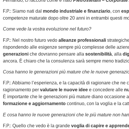
Fernando, ci racconti come è nato
Pietrostefani – Corporate
F.P.: Siamo nati dal
mondo industriale e finanziario
, con
esp
competenze maturate dopo oltre 20 anni in entrambi questi mo
Come vede la vostra evoluzione nel futuro?
F.P.: Nel nostro futuro vedo
alleanze professionali
strategich
rispondendo alle esigenze sempre più complesse delle aziende
generazioni
che dovranno pensare alla
sostenibilità
, alla
dig
ancora. È chiaro che la consulenza sarà sempre meno tradizi
Cosa hanno le generazioni più mature che le nuove generazi
F.P.: Abbiamo l’esperienza, e la capacità di ragionare che ne 
ragionamento per
valutare le nuove idee
e concedere alle
nu
È importante che le generazioni più mature diano occasione all
formazione e aggiornamento
continuo, con la voglia e la cat
E cosa hanno le nuove generazioni che le più mature non ha
F.P.: Quello che vedo è la grande
voglia di capire e apprend