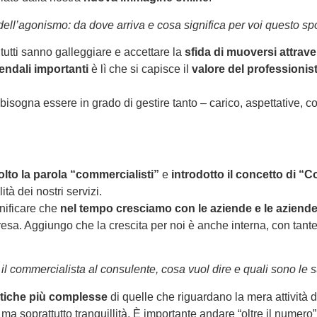
dell’agonismo: da dove arriva e cosa significa per voi questo sp
tutti sanno galleggiare e accettare la
sfida di muoversi attrav
endali importanti
è lì che si capisce il
valore del professionis
isogna essere in grado di gestire tanto – carico, aspettative, c
lto la parola “commercialisti”
e
introdotto il concetto di “
tà dei nostri servizi.
gnificare che
nel tempo cresciamo con le aziende e le aziend
mpresa. Aggiungo che la crescita per noi è anche interna, con tant
il commercialista al consulente, cosa vuol dire e quali sono le s
tiche più complesse
di quelle che riguardano la mera attività d
, ma soprattutto tranquillità. È importante andare “oltre il nume