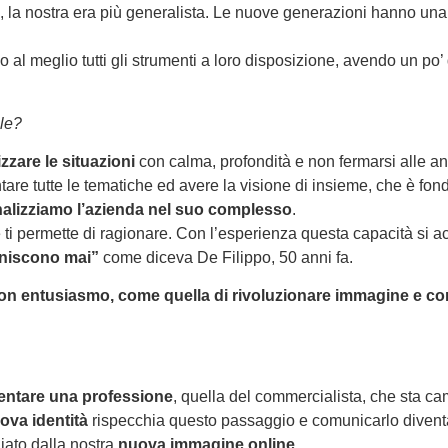
, la nostra era più generalista. Le nuove generazioni hanno un
ndo al meglio tutti gli strumenti a loro disposizione, avendo un po
ale?
izzare le situazioni
con calma, profondità e non fermarsi alle ana
ontare tutte le tematiche ed avere la visione di insieme, che è f
alizziamo l’azienda nel suo complesso
.
e ti permette di ragionare. Con l’esperienza questa capacità si 
iniscono mai”
come diceva De Filippo, 50 anni fa.
on entusiasmo, come quella di rivoluzionare immagine e co
entare una professione
, quella del commercialista, che sta c
ova identità
rispecchia questo passaggio e comunicarlo divent
iato dalla nostra
nuova immagine online
.