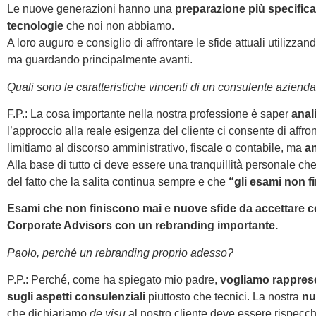
Le nuove generazioni hanno una
preparazione più specifica
tecnologie
che noi non abbiamo.
A loro auguro e consiglio di affrontare le sfide attuali utilizza
ma guardando principalmente avanti.
Quali sono le caratteristiche vincenti di un consulente aziend
F.P.: La cosa importante nella nostra professione è saper
anal
l’approccio alla reale esigenza del cliente ci consente di affr
limitiamo al discorso amministrativo, fiscale o contabile, ma
an
Alla base di tutto ci deve essere una tranquillità personale ch
del fatto che la salita continua sempre e che
“gli esami non f
Esami che non finiscono mai e nuove sfide da accettare c
Corporate Advisors con un rebranding importante.
Paolo, perché un rebranding proprio adesso?
P.P.: Perché, come ha spiegato mio padre,
vogliamo rappres
sugli aspetti consulenziali
piuttosto che tecnici. La nostra
nu
che dichiariamo
de visu
al nostro cliente deve essere rispecch