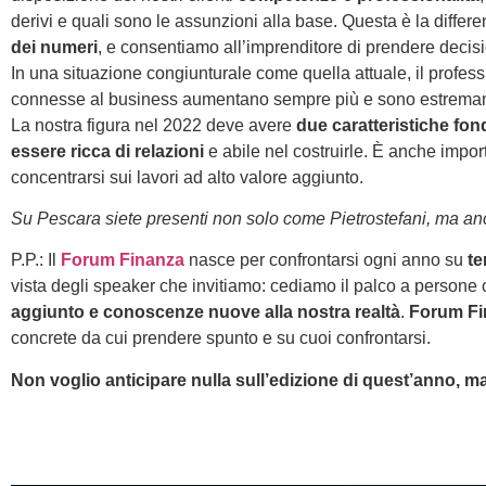
derivi e quali sono le assunzioni alla base. Questa è la diffe
dei numeri
, e consentiamo all’imprenditore di prendere decisi
In una situazione congiunturale come quella attuale, il profes
connesse al business aumentano sempre più e sono estremame
La nostra figura nel 2022 deve avere
due caratteristiche fo
essere ricca di relazioni
e abile nel costruirle. È anche impo
concentrarsi sui lavori ad alto valore aggiunto.
Su Pescara siete presenti non solo come Pietrostefani, ma anc
P.P.: Il
Forum Finanza
nasce per confrontarsi ogni anno su
te
vista degli speaker che invitiamo: cediamo il palco a perso
aggiunto e conoscenze nuove alla nostra realtà
.
Forum Fi
concrete da cui prendere spunto e su cuoi confrontarsi.
Non voglio anticipare nulla sull’edizione di quest’anno, ma