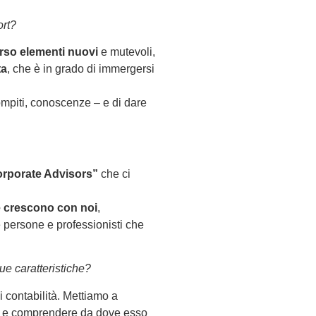
ort?
erso elementi nuovi
e mutevoli,
ta
, che è in grado di immergersi
ompiti, conoscenze – e di dare
Corporate Advisors”
che ci
e crescono con noi
,
e persone e professionisti che
ue caratteristiche?
i contabilità. Mettiamo a
ro” e comprendere da dove esso