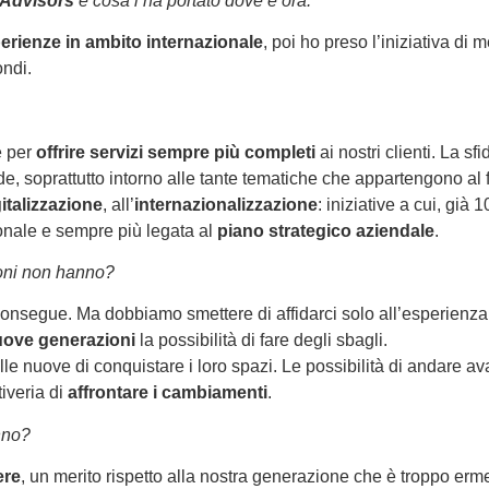
 Advisors
e cosa l’ha portato dove è ora.
erienze
in ambito
internazionale
, poi ho preso l’iniziativa di 
ndi.
e per
offrire servizi sempre più completi
ai nostri clienti. La sf
, soprattutto intorno alle tante tematiche che appartengono al 
italizzazione
, all’
internazionalizzazione
: iniziative a cui, gi
onale e sempre più legata al
piano strategico
aziendale
.
oni non hanno?
consegue. Ma dobbiamo smettere di affidarci solo all’esperienza e
ove generazioni
la possibilità di fare degli sbagli.
e nuove di conquistare i loro spazi. Le possibilità di andare av
tiveria di
affrontare i cambiamenti
.
nno?
ere
, un merito rispetto alla nostra generazione che è troppo erme