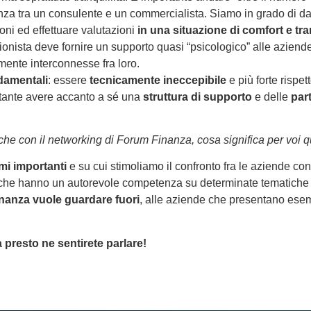
renza tra un consulente e un commercialista. Siamo in grado di d
oni ed effettuare valutazioni
in una situazione di comfort e tran
sionista deve fornire un supporto quasi “psicologico” alle aziend
nte interconnesse fra loro.
ndamentali
: essere
tecnicamente ineccepibile
e più forte rispe
rtante avere accanto a sé una
struttura di supporto
e delle
par
he con il networking di Forum Finanza, cosa significa per voi 
mi importanti
e su cui stimoliamo il confronto fra le aziende con 
ne che hanno un autorevole competenza su determinate tematich
nanza vuole guardare fuori
, alle aziende che presentano esem
 presto ne sentirete parlare!