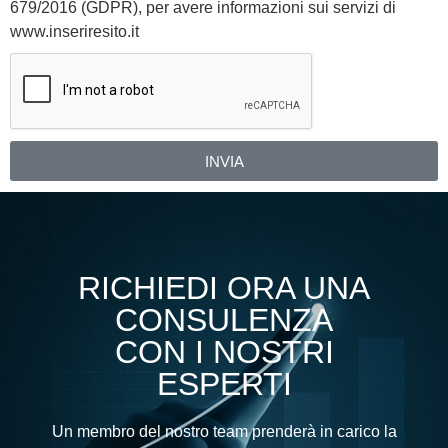
679/2016 (GDPR), per avere informazioni sui servizi di
www.inseriresito.it
INVIA
Alternative:
RICHIEDI ORA UNA
CONSULENZA
CON I NOSTRI
ESPERTI
Un membro del nostro team prenderà in carico la