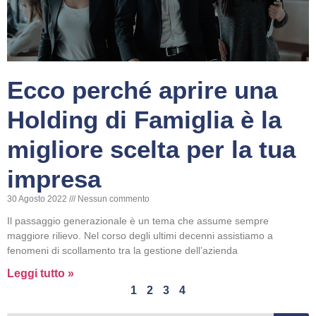
Ecco perché aprire una
Holding di Famiglia è la
migliore scelta per la tua
impresa
30 Agosto 2022
Nessun commento
Il passaggio generazionale è un tema che assume sempre
maggiore rilievo. Nel corso degli ultimi decenni assistiamo a
fenomeni di scollamento tra la gestione dell’azienda
Leggi tutto »
1
2
3
4