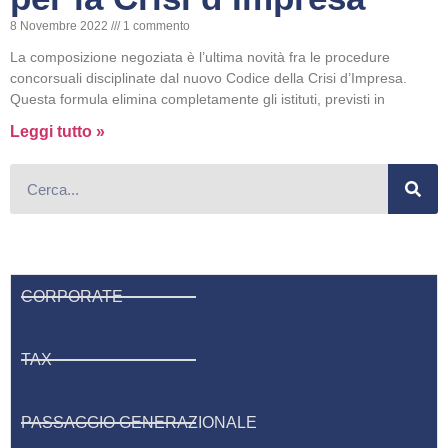
8 Novembre 2022
1 commento
La composizione negoziata è l’ultima novità fra le procedure
concorsuali disciplinate dal nuovo Codice della Crisi d’Impresa.
Questa formula elimina completamente gli istituti, previsti in
Leggi tutto »
CORPORATE
TAX
PASSAGGIO GENERAZIONALE