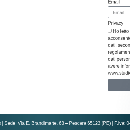
Email
Privacy
Ho letto
acconsento
dati, secon
regolament
dati perso
avere infor
www.studio
Alternative
s | Sede: Via E. Brandimarte, 63 – Pescara 65123 (PE) | P.Iva: