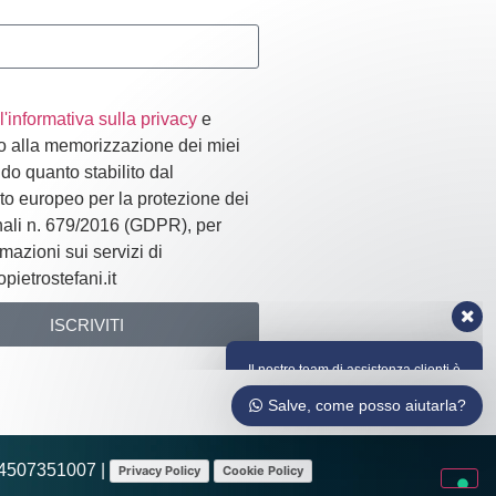
l'informativa sulla privacy
e
 alla memorizzazione dei miei
do quanto stabilito dal
Il nostro team di assistenza clienti è
o europeo per la protezione dei
qui per rispondere alle tue domande
su WhatsApp. Chiedici qualsiasi cosa!
nali n. 679/2016 (GDPR), per
mazioni sui servizi di
Salve, come posso aiutarla?
pietrostefani.it
ISCRIVITI
:
Salve, come posso aiutarla?
 04507351007 |
Privacy Policy
Cookie Policy