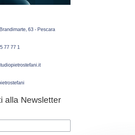
 Brandimarte, 63 - Pescara
5 77 77 1
udiopietrostefani.it
ietrostefani
iti alla Newsletter