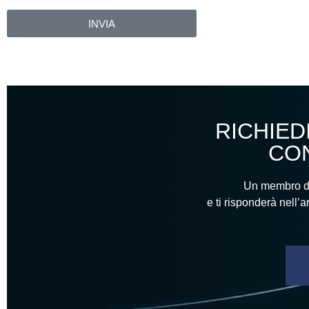
INVIA
Alternative:
RICHIED
CON
Un membro del
e ti risponderà nell