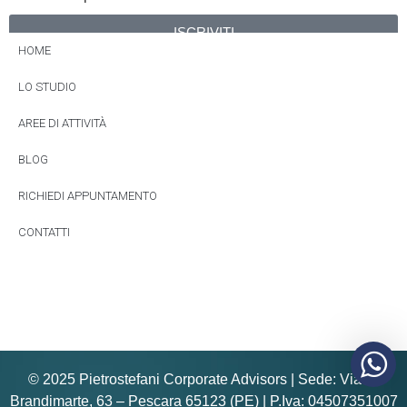
ISCRIVITI
HOME
Alternative:
LO STUDIO
AREE DI ATTIVITÀ
BLOG
RICHIEDI APPUNTAMENTO
CONTATTI
© 2025 Pietrostefani Corporate Advisors | Sede: Via E.
Brandimarte, 63 – Pescara 65123 (PE) | P.Iva: 04507351007