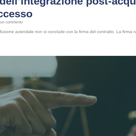
 dell’integrazione post-acqui
uccesso
un commento
fusione aziendale non si conclude con la firma del contratto. La firma r