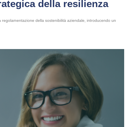
ategica della resilienza
 regolamentazione della sostenibilità aziendale, introducendo un