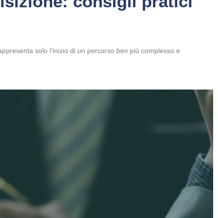
sizione: consigli pratici
appresenta solo l’inizio di un percorso ben più complesso e