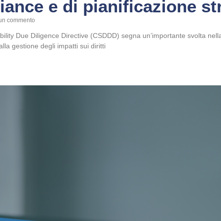
iance e di pianificazione str
un commento
ility Due Diligence Directive (CSDDD) segna un’importante svolta nella
la gestione degli impatti sui diritti