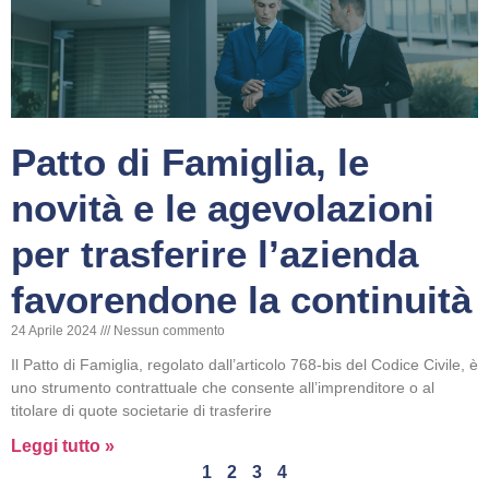
Patto di Famiglia, le
novità e le agevolazioni
per trasferire l’azienda
favorendone la continuità
24 Aprile 2024
Nessun commento
Il Patto di Famiglia, regolato dall’articolo 768-bis del Codice Civile, è
uno strumento contrattuale che consente all’imprenditore o al
titolare di quote societarie di trasferire
Leggi tutto »
1
2
3
4